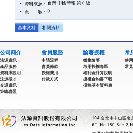
台灣 中國時報 第 6 版
資料來源：
0
頁 數：
基本資料
相關資料
公司簡介
會員服務
論著授權
常
法源資訊
申請流程
徵集論著
使用
產品服務
會員條款
啟用授權專區
常見
資料庫說明
授權費用
權利金計算說明
法源徵才
付款方式
授權合約書下載
交通資訊
投稿基本資料表
策略聯盟
104 台北市中山區南京
6F.,No.150,Sec.2,N