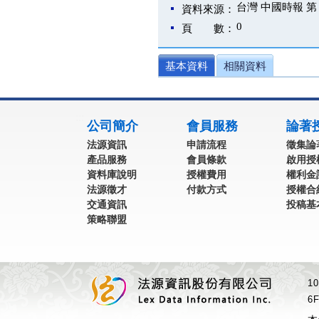
台灣 中國時報 第 
資料來源：
0
頁 數：
基本資料
相關資料
:::
公司簡介
會員服務
論著
法源資訊
申請流程
徵集論
產品服務
會員條款
啟用授
資料庫說明
授權費用
權利金
法源徵才
付款方式
授權合
交通資訊
投稿基
策略聯盟
1
6F