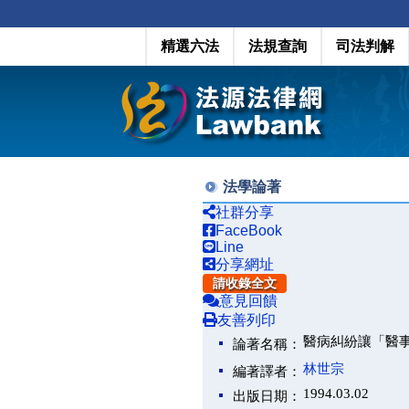
精選六法
法規查詢
司法判解
法學論著
社群分享
FaceBook
Line
分享網址
請收錄全文
意見回饋
友善列印
醫病糾紛讓「醫
論著名稱：
林世宗
編著譯者：
1994.03.02
出版日期：