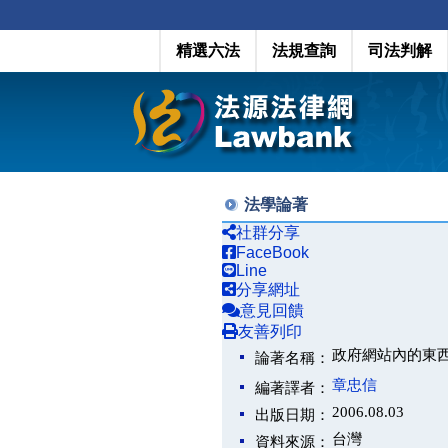
精選六法
法規查詢
司法判解
法學論著
社群分享
FaceBook
Line
分享網址
意見回饋
友善列印
政府網站內的東
論著名稱：
章忠信
編著譯者：
2006.08.03
出版日期：
台灣
資料來源：