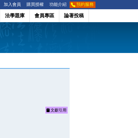
加入會員
購買授權
功能介紹
預約服務
法學題庫
會員專區
論著投稿
文獻引用