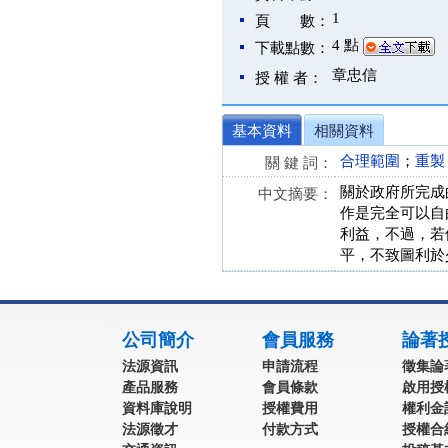
1
頁 數：
4 點
下載點數：
章忠信
授 權 者：
基本資料
相關資料
合理範圍
；
重製
關 鍵 詞：
關於政府所完成
中文摘要：
作是完全可以自
利益，不過，若
平，不致圖利於
:::
公司簡介
會員服務
論著
法源資訊
申請流程
徵集論
產品服務
會員條款
啟用授
資料庫說明
授權費用
權利金
法源徵才
付款方式
授權合