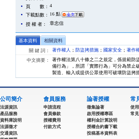
4
頁 數：
16 點
下載點數：
章忠信
授 權 者：
基本資料
相關資料
著作權人
；
防盜拷措施
；
國家安全
；
著作
關 鍵 詞：
著作權法第八十條之二之規定，係規範防
中文摘要：
備行為」，所謂「實際行為」可分為禁止
製造、輸入或提供公眾使用可破壞防盜拷
公司簡介
會員服務
論著授權
常
法源資訊
申請流程
徵集論著
使用
產品服務
會員條款
啟用授權專區
常見
資料庫說明
授權費用
權利金計算說明
法源徵才
付款方式
授權合約書下載
交通資訊
投稿基本資料表