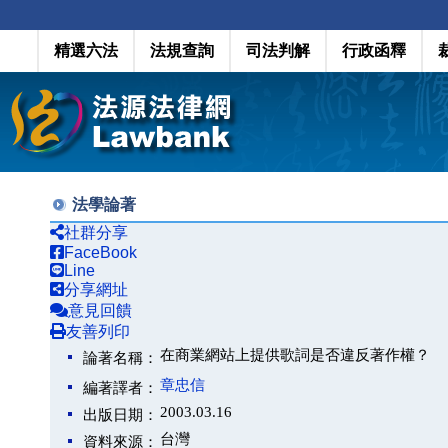
精選六法
法規查詢
司法判解
行政函釋
法學論著
社群分享
FaceBook
Line
分享網址
意見回饋
友善列印
在商業網站上提供歌詞是否違反著作權？
論著名稱：
章忠信
編著譯者：
2003.03.16
出版日期：
台灣
資料來源：