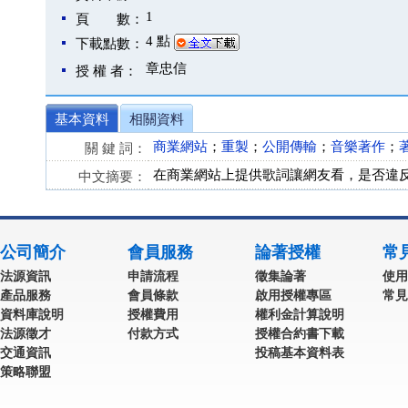
1
頁 數：
4 點
下載點數：
章忠信
授 權 者：
基本資料
相關資料
商業網站
；
重製
；
公開傳輸
；
音樂著作
；
關 鍵 詞：
在商業網站上提供歌詞讓網友看，是否違
中文摘要：
公司簡介
會員服務
論著授權
常
法源資訊
申請流程
徵集論著
使用
產品服務
會員條款
啟用授權專區
常見
資料庫說明
授權費用
權利金計算說明
法源徵才
付款方式
授權合約書下載
交通資訊
投稿基本資料表
策略聯盟