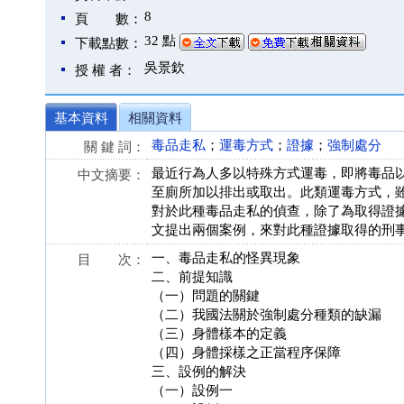
8
頁 數：
32 點
下載點數：
吳景欽
授 權 者：
基本資料
相關資料
毒品走私
；
運毒方式
；
證據
；
強制處分
關 鍵 詞：
最近行為人多以特殊方式運毒，即將毒品
中文摘要：
至廁所加以排出或取出。此類運毒方式，
對於此種毒品走私的偵查，除了為取得證
文提出兩個案例，來對此種證據取得的刑
一、毒品走私的怪異現象
目 次：
二、前提知識
（一）問題的關鍵
（二）我國法關於強制處分種類的缺漏
（三）身體樣本的定義
（四）身體採樣之正當程序保障
三、設例的解決
（一）設例一