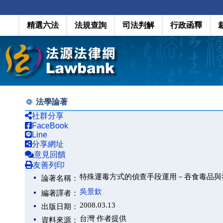
精選六法
法規查詢
司法判解
行政函釋
法學論著
社群分享
FaceBook
Line
分享網址
意見回饋
友善列印
特殊運毒方式的偵查手段運用－吞食毒品與
論著名稱：
吳景欽
編著譯者：
2008.03.13
出版日期：
台灣 作者提供
資料來源：