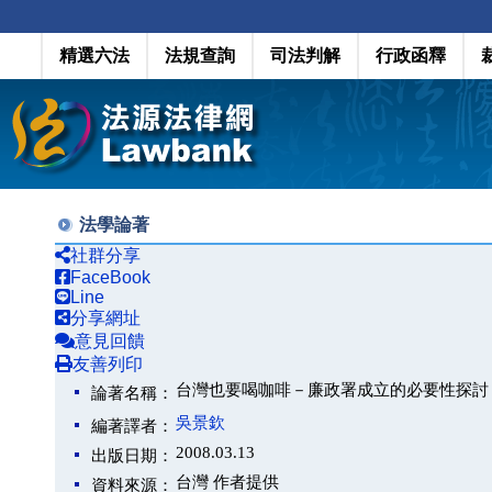
精選六法
法規查詢
司法判解
行政函釋
法學論著
社群分享
FaceBook
Line
分享網址
意見回饋
友善列印
台灣也要喝咖啡－廉政署成立的必要性探討
論著名稱：
吳景欽
編著譯者：
2008.03.13
出版日期：
台灣 作者提供
資料來源：