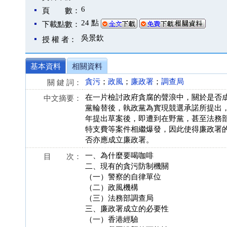
6
頁 數：
24 點
下載點數：
吳景欽
授 權 者：
基本資料
相關資料
貪污
；
政風
；
廉政署
；
調查局
關 鍵 詞：
在一片檢討政府貪腐的聲浪中，關於是否成
中文摘要：
黨輪替後，執政黨為實現競選承諾所提出
年提出草案後，即遭到在野黨，甚至法務
特支費等案件相繼爆發，因此使得廉政署
否亦應成立廉政署。
一、為什麼要喝咖啡
目 次：
二、現有的貪污防制機關
（一）警察的自律單位
（二）政風機構
（三）法務部調查局
三、廉政署成立的必要性
（一）香港經驗