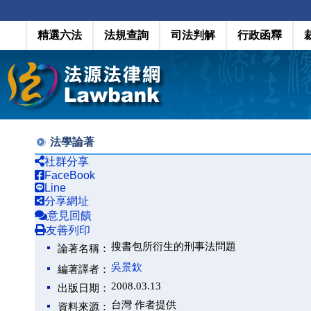
精選六法
法規查詢
司法判解
行政函釋
法學論著
社群分享
FaceBook
Line
分享網址
意見回饋
友善列印
搜書包所衍生的刑事法問題
論著名稱：
吳景欽
編著譯者：
2008.03.13
出版日期：
台灣 作者提供
資料來源：