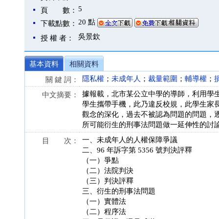
5
頁 數：
20 點
下載點數：
吳景欽
授 權 者：
基本資料
相關資料
隱私權
；
未成年人
；
裁量範圍
；
輔導權
；
關 鍵 詞：
據報載，北市某公立中學的導師，利用學
中文摘要：
學生攜帶手機，此乃違反校規，此學生家
觀念的深化，過去不被認為問題的問題，
所可能衍生的刑事法問題做一延伸性的討
一、未成年人的人權保障爭議
目 次：
二、96 年訴字第 5356 號判決評釋
（一）爭點
（二）法院判決
（三）判決評釋
三、衍生的刑事法問題
（一）實體法
（二）程序法