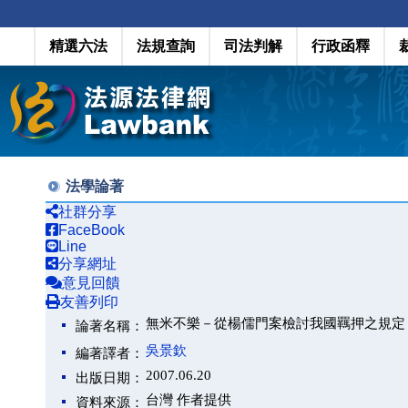
精選六法
法規查詢
司法判解
行政函釋
法學論著
社群分享
FaceBook
Line
分享網址
意見回饋
友善列印
無米不樂－從楊儒門案檢討我國羈押之規定
論著名稱：
吳景欽
編著譯者：
2007.06.20
出版日期：
台灣 作者提供
資料來源：