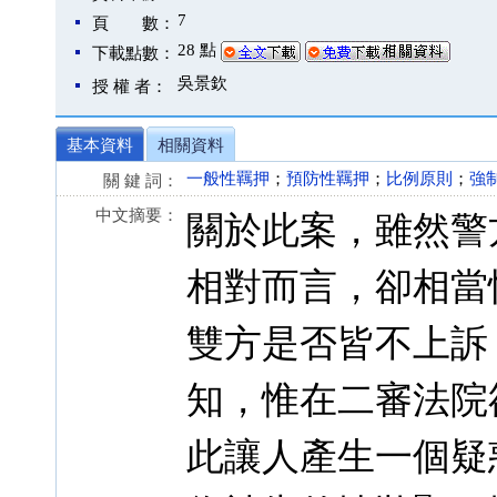
7
頁 數：
28 點
下載點數：
吳景欽
授 權 者：
基本資料
相關資料
一般性羈押
；
預防性羈押
；
比例原則
；
強
關 鍵 詞：
中文摘要：
關於此案，雖然警
相對而言，卻相當
雙方是否皆不上訴
知，惟在二審法院
此讓人產生一個疑