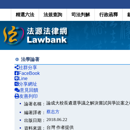
精選六法
法規查詢
司法判解
行政函釋
法學論著
社群分享
FaceBook
Line
分享網址
意見回饋
友善列印
論成大校長遴選爭議之解決嘗試與爭訟案之
論著名稱：
蔡志方
編著譯者：
2018.06.22
出版日期：
台灣 作者提供
資料來源：