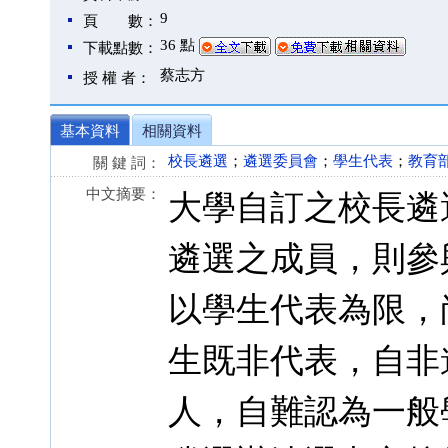
9
頁 數：
36 點
下載點數：
蔡志方
授 權 者：
基本資料
相關資料
校長遴選
；
遴選委員會
；
學生代表
；
教育
關 鍵 詞：
中文摘要：
大學自訂之校長遴
遴選之成員，則參
以學生代表為限，
生既非代表，自非
人，自難認為一般