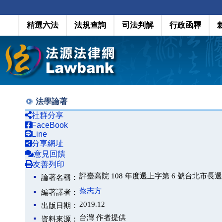
精選六法
法規查詢
司法判解
行政函釋
法學論著
社群分享
FaceBook
Line
分享網址
意見回饋
友善列印
評臺高院 108 年度選上字第 6 號台北市
論著名稱：
蔡志方
編著譯者：
2019.12
出版日期：
台灣 作者提供
資料來源：