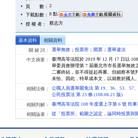
2
頁 數：
8 點
下載點數：
蔡志方
授 權 者：
基本資料
相關資料
選舉無效
；
投票所
；
開票
；
選舉違法
關 鍵 詞：
臺灣高等法院於 2019 年 12 月 17 
中文摘要：
舉委員會辦理第 7 屆臺北市市長選舉無效之
二審終結，並不得提起再審。但細察本號
未恰。因此，特草成本文，以就教於國人
公職人員選舉罷免法 第 19、36、53、57、65、1
相關法條：
公民投票法 第 23 條 (108.06.21 版)
臺灣高等法院 108 年度選上字第 6 號 民
相關判解：
從「投票所」範圍之認定，論同時投票與
相關論著：