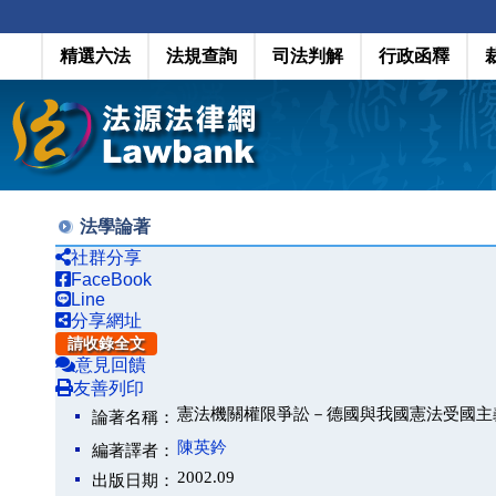
精選六法
法規查詢
司法判解
行政函釋
法學論著
社群分享
FaceBook
Line
分享網址
請收錄全文
意見回饋
友善列印
憲法機關權限爭訟－德國與我國憲法受國主
論著名稱：
陳英鈐
編著譯者：
2002.09
出版日期：