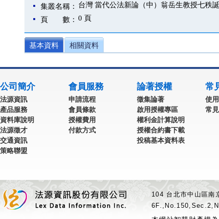
台灣 當代公法新論（中）翁岳生教授七秩
集叢名稱：
0 頁
頁 數：
基本資料
相關資料
公司簡介
會員服務
論著授權
常
法源資訊
申請流程
徵集論著
使用
產品服務
會員條款
啟用授權專區
常見
資料庫說明
授權費用
權利金計算說明
法源徵才
付款方式
授權合約書下載
交通資訊
投稿基本資料表
策略聯盟
104 台北市中山區南京
6F.,No.150,Sec.2,N