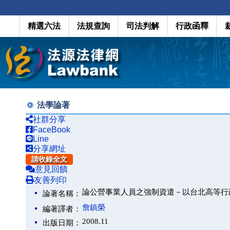
精選六法
法規查詢
司法判解
行政函釋
法學論著
社群分享
FaceBook
Line
分享網址
請收錄全文
意見回饋
友善列印
論公營事業人員之強制資遣－以台北高等行政法院
論著名稱：
詹鎮榮
編著譯者：
2008.11
出版日期：