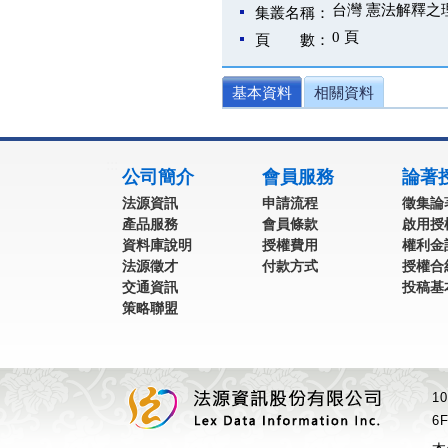
台灣 憲法解釋之
集叢名稱：
0 頁
頁 數：
基本資料
相關資料
:::
公司簡介
會員服務
論著
法源資訊
申請流程
徵集論
產品服務
會員條款
啟用授
資料庫說明
授權費用
權利金
法源徵才
付款方式
授權合
交通資訊
投稿基
策略聯盟
1
6F