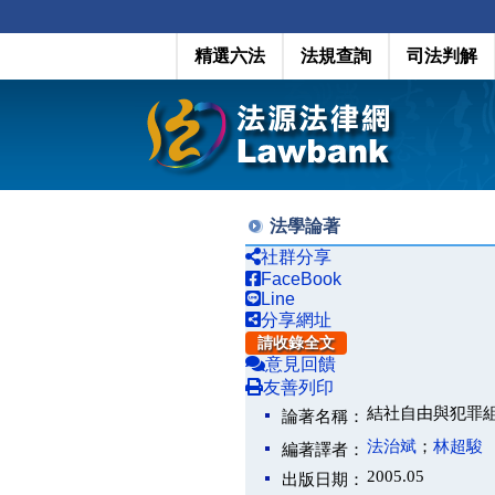
精選六法
法規查詢
司法判解
法學論著
社群分享
FaceBook
Line
分享網址
請收錄全文
意見回饋
友善列印
結社自由與犯罪
論著名稱：
法治斌
；
林超駿
編著譯者：
2005.05
出版日期：