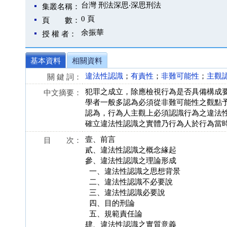
台灣 刑法深思‧深思刑法
集叢名稱：
0 頁
頁 數：
余振華
授 權 者：
基本資料
相關資料
違法性認識
；
有責性
；
非難可能性
；
主觀
關 鍵 詞：
犯罪之成立，除應檢視行為是否具備構成
中文摘要：
學者一般多認為必須從非難可能性之觀點
認為，行為人主觀上必須認識行為之違法
確立違法性認識之實體乃行為人於行為當
壹、前言
目 次：
貳、違法性認識之概念緣起
參、違法性認識之理論形成
一、違法性認識之思想背景
二、違法性認識不必要說
三、違法性認識必要說
四、目的刑論
五、規範責任論
肆、違法性認識之實質意義