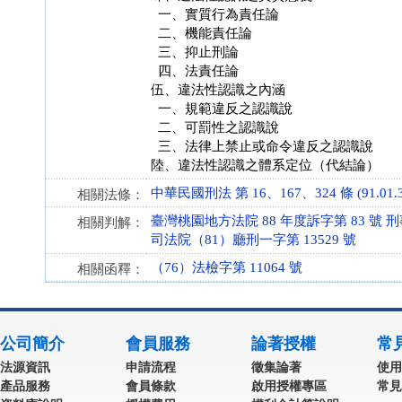
一、實質行為責任論
二、機能責任論
三、抑止刑論
四、法責任論
伍、違法性認識之內涵
一、規範違反之認識說
二、可罰性之認識說
三、法律上禁止或命令違反之認識說
陸、違法性認識之體系定位（代結論）
中華民國刑法 第 16、167、324 條 (91.01.3
相關法條：
臺灣桃園地方法院 88 年度訴字第 83 號 
相關判解：
司法院（81）廳刑一字第 13529 號
（76）法檢字第 11064 號
相關函釋：
公司簡介
會員服務
論著授權
常
法源資訊
申請流程
徵集論著
使用
產品服務
會員條款
啟用授權專區
常見