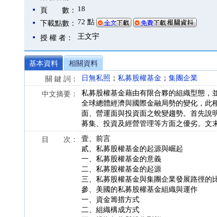
18
頁 數：
72 點
下載點數：
王文宇
授 權 者：
基本資料
相關資料
日無私照
；
私募股權基金
；
集團企業
關 鍵 詞：
私募股權基金藉由有限合夥的組織型態，並
中文摘要：
全球總體經濟與國際金融局勢的變化，此
面、營運面與投資面之蛻變趨勢。首先說
募集、投資及經營管理等方面之優劣。文
壹、前言
目 次：
貳、私募股權基金的起源與崛起
一、私募股權基金的意義
二、私募股權基金的起源
三、私募股權基金與集團企業發展路徑的
參、美國的私募股權基金組織與運作
一、資金籌措方式
二、組織構成方式