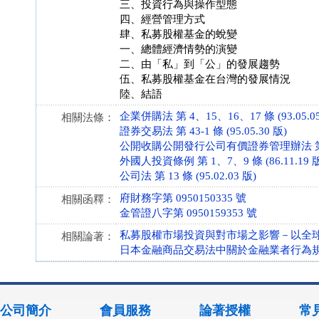
三、投資行為與操作型態
四、經營管理方式
肆、私募股權基金的蛻變
一、總體經濟情勢的演變
二、由「私」到「公」的發展趨勢
伍、私募股權基金在台灣的發展情況
陸、結語
企業併購法 第 4、15、16、17 條 (93.05.05
相關法條：
證券交易法 第 43-1 條 (95.05.30 版)
公開收購公開發行公司有價證券管理辦法 第 11 條
外國人投資條例 第 1、7、9 條 (86.11.19 
公司法 第 13 條 (95.02.03 版)
府財務字第 0950150335 號
相關函釋：
金管證八字第 0950159353 號
私募股權市場投資與對市場之影響－以全
相關論著：
日本金融商品交易法中關於金融業者行為
公司簡介
會員服務
論著授權
常