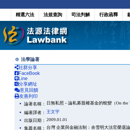
精選六法
法規查詢
司法判解
行政函釋
法學論著
社群分享
FaceBook
Line
分享網址
意見回饋
友善列印
日無私照－論私募股權基金的蛻變（On the Transform
論著名稱：
王文宇
編著譯者：
2009.01.01
出版日期：
台灣 企業與金融法制：余雪明大法官榮退
集叢名稱：