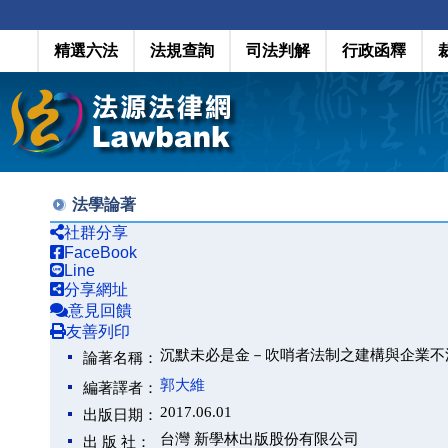
精選六法
法規查詢
司法判解
行政函釋
法學論著
社群分享
FaceBook
Line
分享網址
意見回饋
友善列印
沉默未必是金－吹哨者法制之建構與企業不
論著名稱：
郭大維
編著譯者：
2017.06.01
出版日期：
台灣 新學林出版股份有限公司
出 版 社：