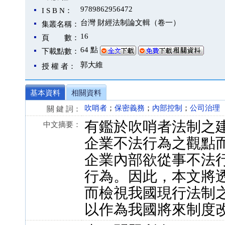
9789862956472
I S B N：
台灣 財經法制論文輯（卷一）
集叢名稱：
16
頁 數：
64 點
下載點數：
郭大維
授 權 者：
基本資料
相關資料
吹哨者
；
保密義務
；
內部控制
；
公司治理
關 鍵 詞：
有鑑於吹哨者法制之
中文摘要：
企業不法行為之觀點
企業內部欲從事不法
行為。因此，本文將
而檢視我國現行法制
以作為我國將來制度