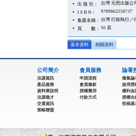
台灣 元照出版公
出 版 社：
9789862558737
I S B N：
台灣 行政執行
集叢名稱：
50 頁
頁 數：
基本資料
相關資料
:::
公司簡介
會員服務
論著
法源資訊
申請流程
徵集論
產品服務
會員條款
啟用授
資料庫說明
授權費用
權利金
法源徵才
付款方式
授權合
交通資訊
投稿基
策略聯盟