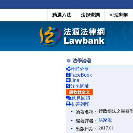
精選六法
法規查詢
司法判解
法學論著
社群分享
FaceBook
Line
分享網址
請收錄全文
意見回饋
友善列印
行政罰法之重要
論著名稱：
洪家殷
編著譯者：
2017.01
出版日期：