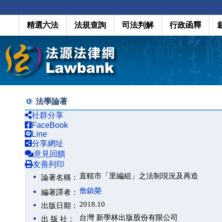
精選六法
法規查詢
司法判解
行政函釋
法學論著
社群分享
FaceBook
Line
分享網址
意見回饋
友善列印
直轄市「里編組」之法制現況及再造
論著名稱：
詹鎮榮
編著譯者：
2018.10
出版日期：
台灣 新學林出版股份有限公司
出 版 社：