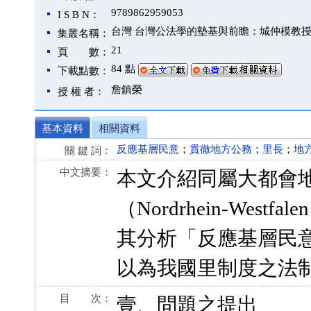
9789862959053
I S B N：
台灣 台灣公法學的墊基與前瞻：城仲模教
集叢名稱：
21
頁 數：
84 點
下載點數：
詹鎮榮
授 權 者：
基本資料
相關資料
反應基層民意
；
貫徹地方公務
；
里長
；
地
關 鍵 詞：
中文摘要：
本文介紹同屬大都會
（Nordrhein-Wes
其分析「反應基層民
以為我國里制度之法
目 次：
壹、問題之提出