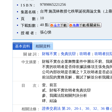
9789865221256
I S B N：
台灣 施茂林教授七秩華誕祝壽論文集（上
集叢名稱：
10
頁 數：
40 點
下載點數：
張心悌
授 權 者：
基本資料
相關資料
財報不實
；
免責抗辯
；
吹哨者
；
吹哨者抗
關 鍵 詞：
財報不實在企業舞弊案件中層出不窮。我國證
中文摘要：
不實的吹哨者是否得依據該條項主張免負
公司內部吹哨是否屬之？又吹哨者是否必
前法院的實務見解，嘗試了解並分析我國
壹、前言
目 次：
貳、財報不實吹哨者免責抗辯
參、我國法院相關判決分析
肆、結論
證券交易法 第 20、20-1、30、32、36 條 (10
相關法條：