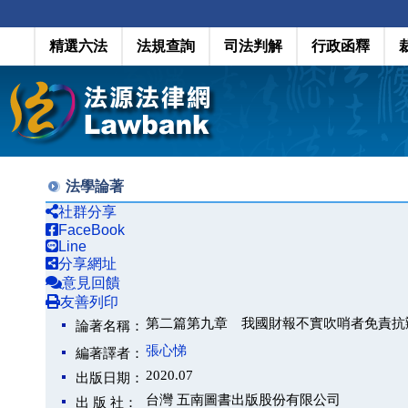
精選六法
法規查詢
司法判解
行政函釋
法學論著
社群分享
FaceBook
Line
分享網址
意見回饋
友善列印
第二篇第九章 我國財報不實吹哨者免責抗
論著名稱：
張心悌
編著譯者：
2020.07
出版日期：
台灣 五南圖書出版股份有限公司
出 版 社：