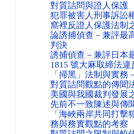
對質詰問與證人保護
犯罪被害人刑事訴訟
窩裡反證人保護法制
論誘捕偵查－兼評最
判決
誘捕偵查－兼評日本最高裁
1815 號大麻取締法
「掃黑」法制與實務
對質詰問觀點的傳聞
美國與我國裁判發展
先前不一致陳述與傳
「海峽兩岸共同打擊
務與務實觀點的考察
對質詰問之限制與較