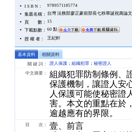
9789571185774
I S B N：
台灣 法務部廖正豪前部長七秩華誕祝壽論
集叢名稱：
15
頁 數：
60 點
下載點數：
王紀軒
授 權 者：
基本資料
相關資料
證人保護
；
組織犯罪
；
秘密證人
關 鍵 詞：
組織犯罪防制條例、
中文摘要：
保護機制，讓證人安
人保護可能使秘密證
害。本文的重點在於
逾越應有的界限。
壹、前言
目 次：