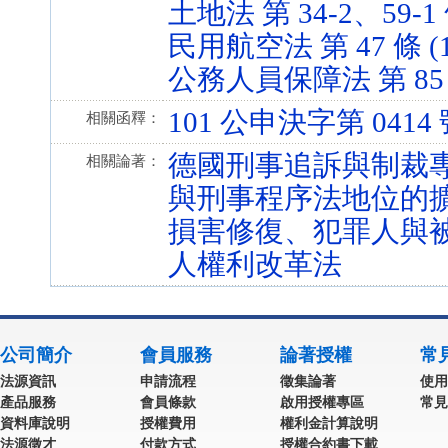
土地法 第 34-2、59-1 條
民用航空法 第 47 條 (10
公務人員保障法 第 85 條 
101 公申決字第 0414
相關函釋：
德國刑事追訴與制裁
相關論著：
與刑事程序法地位的
損害修復、犯罪人與
人權利改革法
公司簡介
會員服務
論著授權
常
法源資訊
申請流程
徵集論著
使用
產品服務
會員條款
啟用授權專區
常見
資料庫說明
授權費用
權利金計算說明
法源徵才
付款方式
授權合約書下載