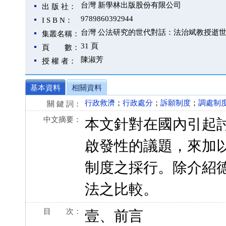
台灣 新學林出版股份有限公司
出 版 社：
9789860392944
I S B N：
台灣 公法研究的世代對話：法治斌教授逝
集叢名稱：
31 頁
頁 數：
陳淑芳
授 權 者：
基本資料
相關資料
行政救濟
；
行政處分
；
訴願制度
；
調處制
關 鍵 詞：
中文摘要：
本文針對在國內引起
啟發性的議題，來加
制度之採行。除介紹
法之比較。
目 次：
壹、前言