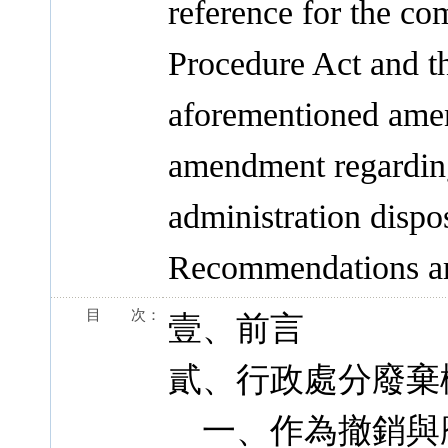
reference for the co
Procedure Act and th
aforementioned amen
amendment regarding
administration dispos
Recommendations are
目 次：
壹、前言
貳、行政處分廢棄
一、作為撤銷與