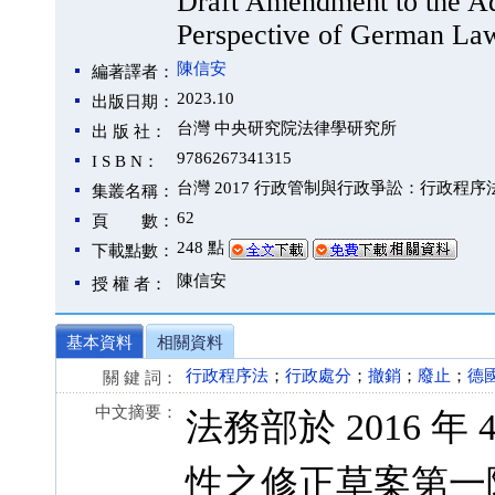
Draft Amendment to the Ad
Perspective of German L
陳信安
編著譯者：
2023.10
出版日期：
台灣 中央研究院法律學研究所
出 版 社：
9786267341315
I S B N：
台灣 2017 行政管制與行政爭訟：行政程序法 
集叢名稱：
62
頁 數：
248 點
下載點數：
陳信安
授 權 者：
基本資料
相關資料
行政程序法
；
行政處分
；
撤銷
；
廢止
；
德
關 鍵 詞：
中文摘要：
法務部於 2016 
性之修正草案第一