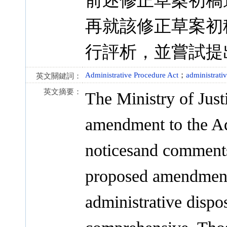
前述修正草案初稿
再就該修正草案初
行評析，並嘗試提
Administrative Procedure Act
；
administrativ
英文關鍵詞：
英文摘要：
The Ministry of Justi
amendment to the Ad
noticesand comments
proposed amendment 
administrative disposi