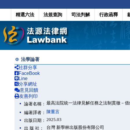
精選六法
法規查詢
司法判解
行政函釋
法學論著
社群分享
FaceBook
Line
分享網址
意見回饋
友善列印
最高法院統一法律見解任務之法制貫徹－借鏡德
論著名稱：
陳重言
編著譯者：
2025.03
出版日期：
台灣 新學林出版股份有限公司
出 版 社：