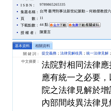
9789865265335
I S B N：
台灣 臺灣刑事法新世紀脈動－何賴傑教授
集叢名稱：
11
頁 數：
44 點
下載點數：
陳重言
授 權 者：
基本資料
相關資料
提交義務
；
法律見解歧異
；
統一法律見解
關 鍵 詞：
中文摘要：
法院對相同法律應
應有統一之必要，
院之法律見解於增
內部間歧異法律見