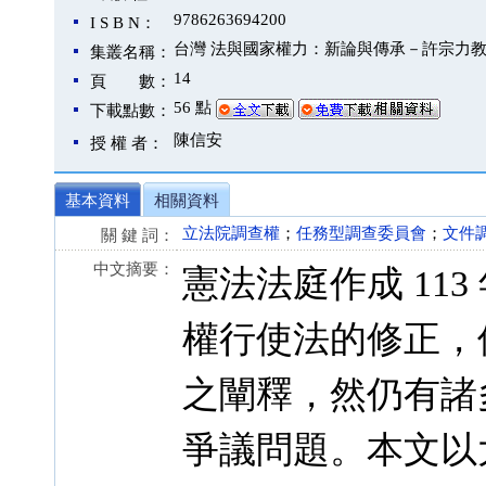
9786263694200
I S B N：
台灣 法與國家權力：新論與傳承－許宗力
集叢名稱：
14
頁 數：
56 點
下載點數：
陳信安
授 權 者：
基本資料
相關資料
立法院調查權
；
任務型調查委員會
；
文件
關 鍵 詞：
中文摘要：
憲法法庭作成 113
權行使法的修正，
之闡釋，然仍有諸
爭議問題。本文以