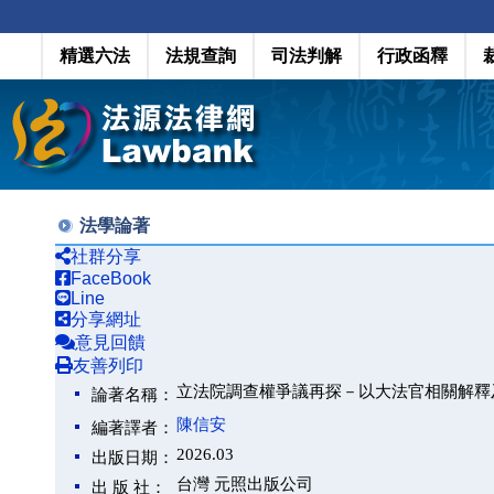
精選六法
法規查詢
司法判解
行政函釋
法學論著
社群分享
FaceBook
Line
分享網址
意見回饋
友善列印
立法院調查權爭議再探－以大法官相關解釋
論著名稱：
陳信安
編著譯者：
2026.03
出版日期：
台灣 元照出版公司
出 版 社：