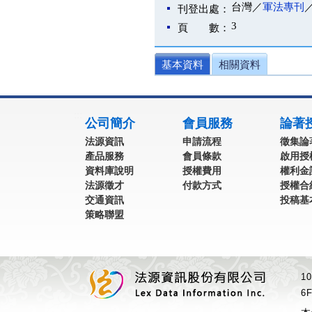
台灣／
軍法專刊
刊登出處：
3
頁 數：
基本資料
相關資料
:::
公司簡介
會員服務
論著
法源資訊
申請流程
徵集論
產品服務
會員條款
啟用授
資料庫說明
授權費用
權利金
法源徵才
付款方式
授權合
交通資訊
投稿基
策略聯盟
1
6F