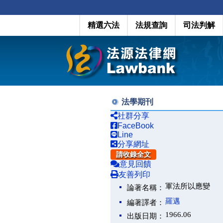
精選六法
法規查詢
司法判解
法學期刊
社群分享
FaceBook
Line
分享網址
請收錄全文
意見回饋
友善列印
軍法所以應變
論著名稱：
羅邁
編著譯者：
1966.06
出版日期：