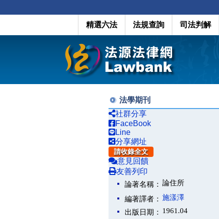
精選六法
法規查詢
司法判解
法學期刊
社群分享
FaceBook
Line
分享網址
請收錄全文
意見回饋
友善列印
論住所
論著名稱：
施漾澤
編著譯者：
1961.04
出版日期：