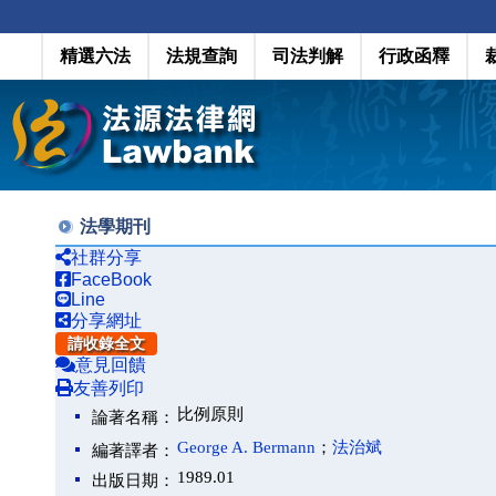
精選六法
法規查詢
司法判解
行政函釋
法學期刊
社群分享
FaceBook
Line
分享網址
請收錄全文
意見回饋
友善列印
比例原則
論著名稱：
George A. Bermann
；
法治斌
編著譯者：
1989.01
出版日期：