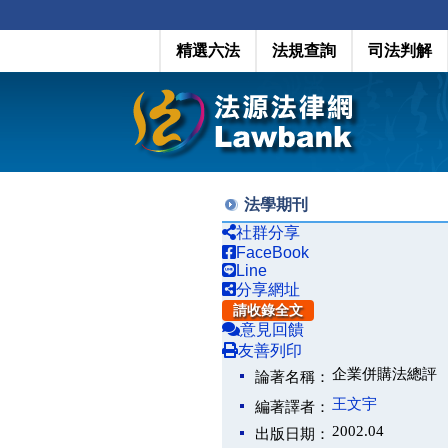
精選六法
法規查詢
司法判解
法學期刊
社群分享
FaceBook
Line
分享網址
請收錄全文
意見回饋
友善列印
企業併購法總評
論著名稱：
王文宇
編著譯者：
2002.04
出版日期：