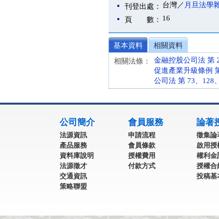
台灣／
月旦法學
刊登出處：
16
頁 數：
基本資料
相關資料
金融控股公司法 第 26、
相關法條：
促進產業升級條例 第 15
公司法 第 73、128、1
:::
公司簡介
會員服務
論著
法源資訊
申請流程
徵集論
產品服務
會員條款
啟用授
資料庫說明
授權費用
權利金
法源徵才
付款方式
授權合
交通資訊
投稿基
策略聯盟