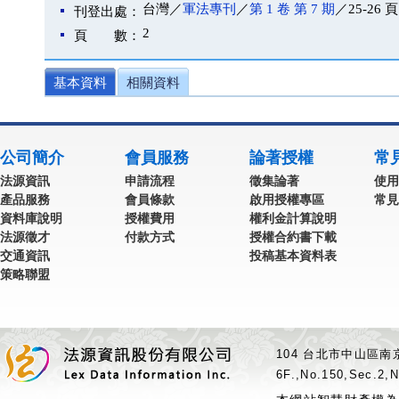
台灣／
軍法專刊
／
第 1 卷 第 7 期
／25-26 頁
刊登出處：
2
頁 數：
基本資料
相關資料
公司簡介
會員服務
論著授權
常
法源資訊
申請流程
徵集論著
使用
產品服務
會員條款
啟用授權專區
常見
資料庫說明
授權費用
權利金計算說明
法源徵才
付款方式
授權合約書下載
交通資訊
投稿基本資料表
策略聯盟
104 台北市中山區南京
6F.,No.150,Sec.2,N