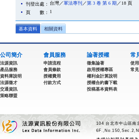
台灣／
軍法專刊
／
第 3 卷 第 6 期
／18 頁
刊登出處：
1
頁 數：
基本資料
相關資料
公司簡介
會員服務
論著授權
常
法源資訊
申請流程
徵集論著
使用
產品服務
會員條款
啟用授權專區
常見
資料庫說明
授權費用
權利金計算說明
法源徵才
付款方式
授權合約書下載
交通資訊
投稿基本資料表
策略聯盟
104 台北市中山區南京
6F.,No.150,Sec.2,N