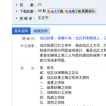
22
頁 數：
88 點
下載點數：
王文宇
授 權 者：
基本資料
相關資料
信託財產
；
侵權行為
；
信託利害關係人
；
關 鍵 詞：
信託制度已行之有年，藉由信託之方式，
中文摘要：
制度仍有部分問題值得探討，像是信託之
產發生關係之第三人均受到適切的保障？
效力等諸多問題。
壹、前言
目 次：
貳、信託法律關係之定位
參、信託財產之獨立性與主體性
一、遺產之排除
二、破產財團之排除
三、強制執行之排除
四、抵銷之排除
五、混同之排除