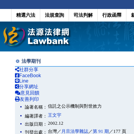
精選六法
法規查詢
司法判解
行政函釋
法學期刊
社群分享
FaceBook
Line
分享網址
意見回饋
友善列印
信託之公示機制與對世效力
論著名稱：
王文宇
編著譯者：
2002.12
出版日期：
台灣／
月旦法學雜誌
／
第 91 期
／177 頁
刊登出處：