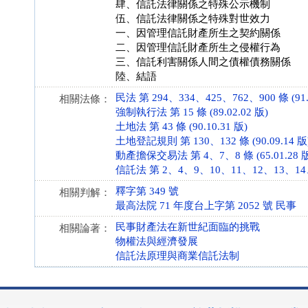
肆、信託法律關係之特殊公示機制
伍、信託法律關係之特殊對世效力
一、因管理信託財產所生之契約關係
二、因管理信託財產所生之侵權行為
三、信託利害關係人間之債權債務關係
陸、結語
民法 第 294、334、425、762、900 條 (91.0
相關法條：
強制執行法 第 15 條 (89.02.02 版)
土地法 第 43 條 (90.10.31 版)
土地登記規則 第 130、132 條 (90.09.14 版
動產擔保交易法 第 4、7、8 條 (65.01.28 
信託法 第 2、4、9、10、11、12、13、14、18
釋字第 349 號
相關判解：
最高法院 71 年度台上字第 2052 號 民事
民事財產法在新世紀面臨的挑戰
相關論著：
物權法與經濟發展
信託法原理與商業信託法制