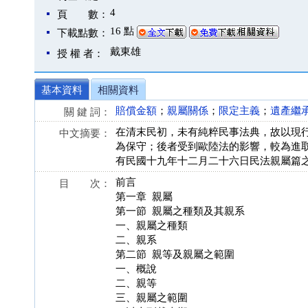
4
頁 數：
16 點
下載點數：
戴東雄
授 權 者：
基本資料
相關資料
賠償金額
；
親屬關係
；
限定主義
；
遺產繼
關 鍵 詞：
在清末民初，未有純粹民事法典，故以現
中文摘要：
為保守；後者受到歐陸法的影響，較為進
有民國十九年十二月二十六日民法親屬篇
前言
目 次：
第一章 親屬
第一節 親屬之種類及其親系
一、親屬之種類
二、親系
第二節 親等及親屬之範圍
一、概說
二、親等
三、親屬之範圍