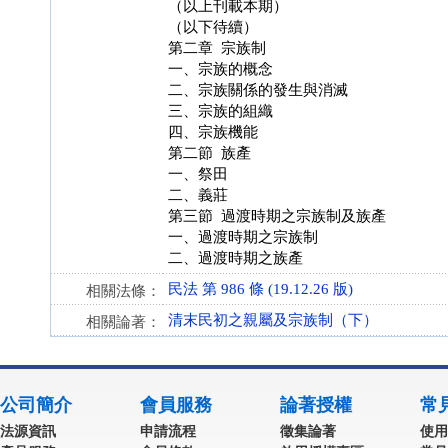
（以上刊載本期）
（以下待續）
第二章 宗族制
一、宗族的概念
二、宗族關係的發生與消滅
三、宗族的組織
四、宗族機能
第二節 族產
一、祭田
二、義莊
第三節 過渡時期之宗族制及族產
一、過渡時期之宗族制
二、過渡時期之族產
民法 第 986 條 (19.12.26 版)
相關法條：
清末民初之親屬及宗族制（下）
相關論著：
公司簡介
會員服務
論著授權
常
法源資訊
申請流程
徵集論著
使用