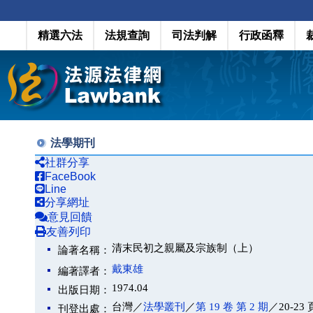
精選六法
法規查詢
司法判解
行政函釋
法學期刊
社群分享
FaceBook
Line
分享網址
意見回饋
友善列印
清末民初之親屬及宗族制（上）
論著名稱：
戴東雄
編著譯者：
1974.04
出版日期：
台灣／
法學叢刊
／
第 19 卷 第 2 期
／20-23 
刊登出處：