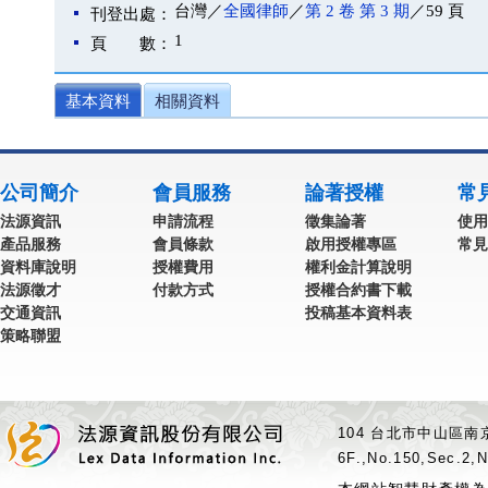
台灣／
全國律師
／
第 2 卷 第 3 期
／59 頁
刊登出處：
1
頁 數：
基本資料
相關資料
公司簡介
會員服務
論著授權
常
法源資訊
申請流程
徵集論著
使用
產品服務
會員條款
啟用授權專區
常見
資料庫說明
授權費用
權利金計算說明
法源徵才
付款方式
授權合約書下載
交通資訊
投稿基本資料表
策略聯盟
104 台北市中山區南京
6F.,No.150,Sec.2,N