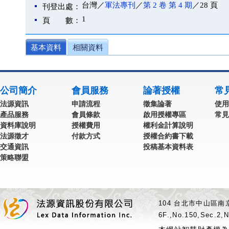
台灣／
軍法專刊
／
第 2 卷 第 4 期
／28 頁
刊登出處：
1
頁 數：
基本資料
相關資料
公司簡介
會員服務
論著授權
常
法源資訊
申請流程
徵集論著
使用
產品服務
會員條款
啟用授權專區
常見
資料庫說明
授權費用
權利金計算說明
法源徵才
付款方式
授權合約書下載
交通資訊
投稿基本資料表
策略聯盟
104 台北市中山區南京
6F.,No.150,Sec.2,N