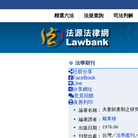
精選六法
法規查詢
司法判解
法學期刊
社群分享
FaceBook
Line
分享網址
意見回饋
友善列印
夫妻財產制之研
論著名稱：
戴東雄
編著譯者：
1976.06
出版日期：
台灣／
法學叢刊
刊登出處：