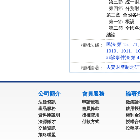
第三節 統一財
第四節 分別財
第三章 全國各
第一節 概說
第二節 全國各
結論
民法 第 15、71、
相關法條：
1010、1011、10
非訟事件法 第 45 條
夫妻財產制之研
相關論著：
:::
公司簡介
會員服務
論著
法源資訊
申請流程
徵集論
產品服務
會員條款
啟用授
資料庫說明
授權費用
權利金
法源徵才
付款方式
授權合
交通資訊
投稿基
策略聯盟