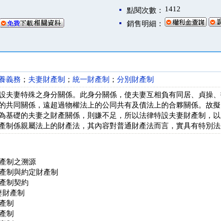
1412
點閱次數：
銷售明細：
養義務
；
夫妻財產制
；
統一財產制
；
分別財產制
設夫妻特殊之身分關係。此身分關係，使夫妻互相負有同居、貞操、
的共同關係，遠超過物權法上的公同共有及債法上的合夥關係。故擬
為基礎的夫妻之財產關係，則嫌不足，所以法律特設夫妻財產制，以
產制係親屬法上的財產法，其內容對普通財產法而言，實具有特別法
產制之溯源
產制與約定財產制
產制契約
妻財產制
產制
產制