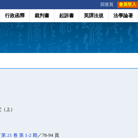
:::
回首頁
會員登入
行政函釋
裁判書
起訴書
英譯法規
法學論著
究（上）
／
第 21 卷 第 1-2 期
／78-94 頁