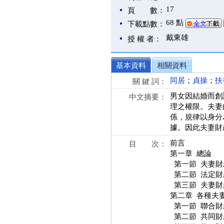
17
頁 數：
68 點
下載點數：
戴東雄
授 權 者：
基本資料
相關資料
同居
；
貞操
；
扶
關 鍵 詞：
男女因結婚而創
中文摘要：
理之權限。夫妻
係，規律以身分
據。因此夫妻財
前言
目 次：
第一章 總論
第一節 夫妻財
第二節 法定財
第三節 夫妻財
第二章 各種夫
第一節 聯合財
第二節 共同財