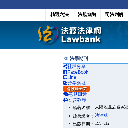
精選六法
法規查詢
司法判解
法學期刊
社群分享
FaceBook
Line
分享網址
請收錄全文
意見回饋
友善列印
大陸地區之國家
論著名稱：
法治斌
編著譯者：
1994.12
出版日期：