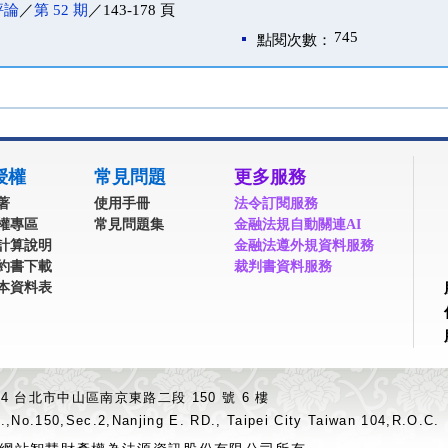
評論
／
第 52 期
／143-178 頁
745
點閱次數：
授權
常見問題
更多服務
著
使用手冊
法令訂閱服務
權專區
常見問題集
金融法規自動關連AI
計算說明
金融法遵外規資料服務
約書下載
裁判書資料服務
本資料表
04 台北市中山區南京東路二段 150 號 6 樓
.,No.150,Sec.2,Nanjing E. RD., Taipei City Taiwan 104,R.O.C.