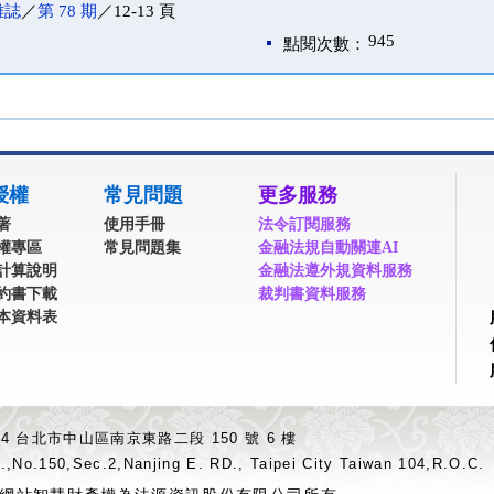
雜誌
／
第 78 期
／12-13 頁
945
點閱次數：
授權
常見問題
更多服務
著
使用手冊
法令訂閱服務
權專區
常見問題集
金融法規自動關連AI
計算說明
金融法遵外規資料服務
約書下載
裁判書資料服務
本資料表
04 台北市中山區南京東路二段 150 號 6 樓
.,No.150,Sec.2,Nanjing E. RD., Taipei City Taiwan 104,R.O.C.