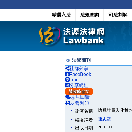
精選六法
法規查詢
司法判解
法學期刊
社群分享
FaceBook
Line
分享網址
請收錄全文
意見回饋
友善列印
搶鳳計畫與化骨
論著名稱：
陳志龍
編著譯者：
2001.11
出版日期：