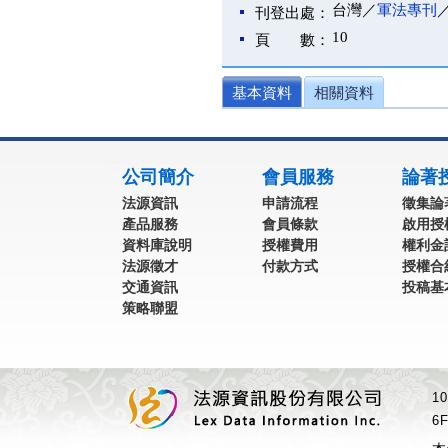
台灣／
軍法專刊
刊登出處：
10
頁 數：
基本資料
相關資料
:::
公司簡介
會員服務
論著
法源資訊
申請流程
徵集論
產品服務
會員條款
啟用授
資料庫說明
授權費用
權利金
法源徵才
付款方式
授權合
交通資訊
投稿基
策略聯盟
1
6F