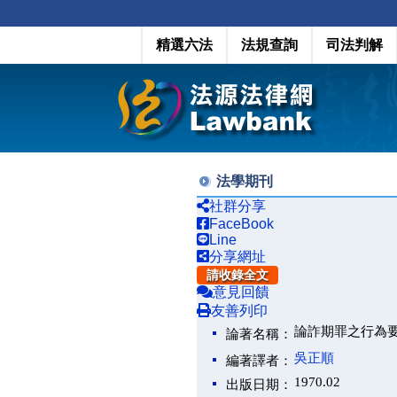
精選六法
法規查詢
司法判解
法學期刊
社群分享
FaceBook
Line
分享網址
請收錄全文
意見回饋
友善列印
論詐期罪之行為
論著名稱：
吳正順
編著譯者：
1970.02
出版日期：