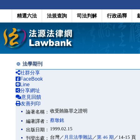
精選六法
法規查詢
司法判解
行政函釋
法學期刊
社群分享
FaceBook
Line
分享網址
意見回饋
友善列印
收受賄賂罪之證明
論著名稱：
蔡墩銘
編著譯者：
1999.02.15
出版日期：
台灣／
月旦法學雜誌
／
第 46 期
／14-15 頁
刊登出處：