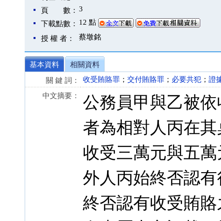
3
頁 數：
12 點
下載點數：
蔡墩銘
授 權 者：
基本資料
相關資料
收受賄賂罪
；
交付賄賂罪
；
必要共犯
；
證
關 鍵 詞：
中文摘要：
公務員甲與乙被依
者為相對人丙在其
收受三萬元與五萬
外人丙始終否認有
終否認有收受賄賂