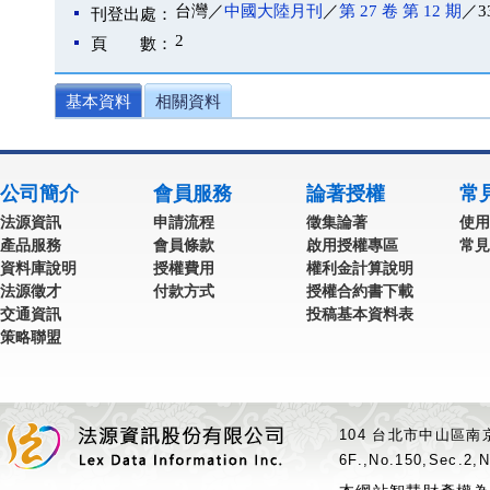
台灣／
中國大陸月刊
／
第 27 卷 第 12 期
／3
刊登出處：
2
頁 數：
基本資料
相關資料
公司簡介
會員服務
論著授權
常
法源資訊
申請流程
徵集論著
使用
產品服務
會員條款
啟用授權專區
常見
資料庫說明
授權費用
權利金計算說明
法源徵才
付款方式
授權合約書下載
交通資訊
投稿基本資料表
策略聯盟
104 台北市中山區南京
6F.,No.150,Sec.2,N