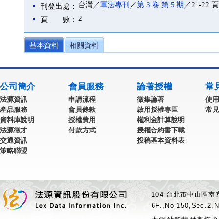
台灣／
軍法專刊
／
第 3 卷 第 5 期
／21-22 頁
刊登出處：
2
頁 數：
基本資料
相關資料
公司簡介
會員服務
論著授權
常
法源資訊
申請流程
徵集論著
使用
產品服務
會員條款
啟用授權專區
常見
資料庫說明
授權費用
權利金計算說明
法源徵才
付款方式
授權合約書下載
交通資訊
投稿基本資料表
策略聯盟
104 台北市中山區南京
6F.,No.150,Sec.2,N