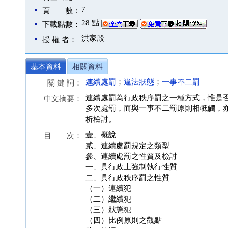
7
頁 數：
28 點
下載點數：
洪家殷
授 權 者：
基本資料
相關資料
連續處罰
；
違法狀態
；
一事不二罰
關 鍵 詞：
連續處罰為行政秩序罰之一種方式，惟是
中文摘要：
多次處罰，而與一事不二罰原則相牴觸，
析檢討。
壹、概說
目 次：
貳、連續處罰規定之類型
參、連續處罰之性質及檢討
一、具行政上強制執行性質
二、具行政秩序罰之性質
（一）連續犯
（二）繼續犯
（三）狀態犯
（四）比例原則之觀點