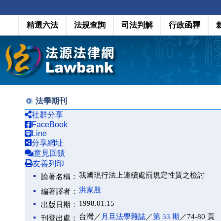
精選六法
法規查詢
司法判解
行政函釋
法學期刊
社群分享
FaceBook
Line
分享網址
意見回饋
友善列印
我國現行法上連續處罰規定性質之檢討
論著名稱：
洪家殷
編著譯者：
1998.01.15
出版日期：
台灣／
月旦法學雜誌
／
第 33 期
／74-80 頁
刊登出處：