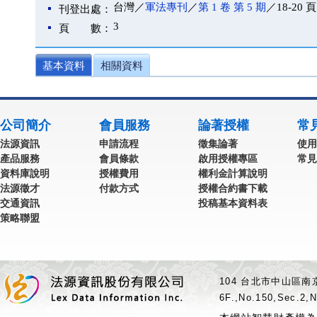
台灣／
軍法專刊
／
第 1 卷 第 5 期
／18-20 頁
刊登出處：
3
頁 數：
基本資料
相關資料
公司簡介
會員服務
論著授權
常
法源資訊
申請流程
徵集論著
使用
產品服務
會員條款
啟用授權專區
常見
資料庫說明
授權費用
權利金計算說明
法源徵才
付款方式
授權合約書下載
交通資訊
投稿基本資料表
策略聯盟
104 台北市中山區南京
6F.,No.150,Sec.2,N