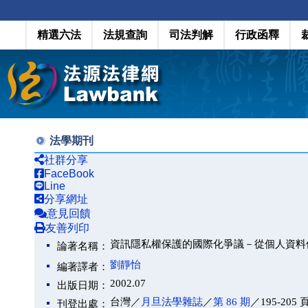
精選六法
法規查詢
司法判解
行政函釋
法學期刊
社群分享
FaceBook
Line
分享網址
意見回饋
友善列印
資訊隱私權保護的國際化爭議－從個人資料
論著名稱：
劉靜怡
編著譯者：
2002.07
出版日期：
台灣／
月旦法學雜誌
／
第 86 期
／195-205 
刊登出處：