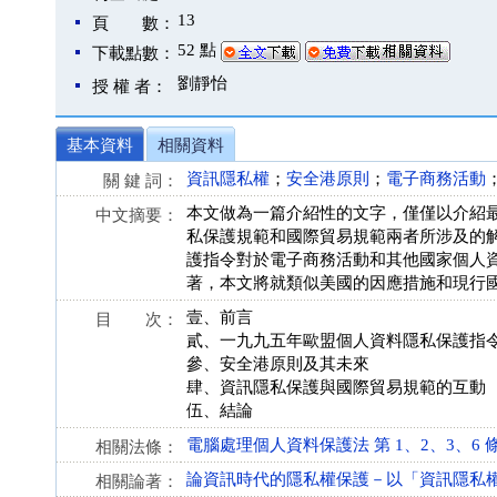
13
頁 數：
52 點
下載點數：
劉靜怡
授 權 者：
基本資料
相關資料
資訊隱私權
；
安全港原則
；
電子商務活動
關 鍵 詞：
本文做為一篇介紹性的文字，僅僅以介紹
中文摘要：
私保護規範和國際貿易規範兩者所涉及的
護指令對於電子商務活動和其他國家個人
著，本文將就類似美國的因應措施和現行
壹、前言
目 次：
貳、一九九五年歐盟個人資料隱私保護指
參、安全港原則及其未來
肆、資訊隱私保護與國際貿易規範的互動
伍、結論
電腦處理個人資料保護法 第 1、2、3、6 條 (84
相關法條：
論資訊時代的隱私權保護－以「資訊隱私
相關論著：