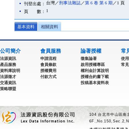
台灣／
刑事法雜誌
／
第 6 卷 第 6 期
／1 頁
刊登出處：
1
頁 數：
基本資料
相關資料
公司簡介
會員服務
論著授權
常
法源資訊
申請流程
徵集論著
使用
產品服務
會員條款
啟用授權專區
常見
資料庫說明
授權費用
權利金計算說明
法源徵才
付款方式
授權合約書下載
交通資訊
投稿基本資料表
策略聯盟
104 台北市中山區南京
6F.,No.150,Sec.2,N