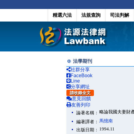
精選六法
法規查詢
司法判解
法學期刊
社群分享
FaceBook
Line
分享網址
請收錄全文
意見回饋
友善列印
略論我國夫妻財
論著名稱：
馬憶南
編著譯者：
1994.11
出版日期：