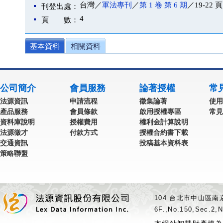
台灣／
軍法專刊
／
第 1 卷 第 6 期
／19-22 頁
刊登出處：
4
頁 數：
基本資料
相關資料
公司簡介
會員服務
論著授權
常
法源資訊
申請流程
徵集論著
使用
產品服務
會員條款
啟用授權專區
常見
資料庫說明
授權費用
權利金計算說明
法源徵才
付款方式
授權合約書下載
交通資訊
投稿基本資料表
策略聯盟
104 台北市中山區南京
6F.,No.150,Sec.2,N