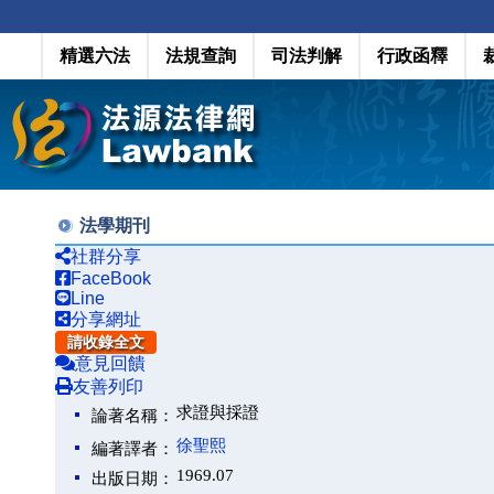
精選六法
法規查詢
司法判解
行政函釋
法學期刊
社群分享
FaceBook
Line
分享網址
請收錄全文
意見回饋
友善列印
求證與採證
論著名稱：
徐聖熙
編著譯者：
1969.07
出版日期：